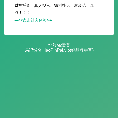
财神捕鱼、真人视讯、德州扑克、炸金花、21
点！！！
➡️<<点击进入体验>⬅️
© 好运连连
易记域名:HaoPinPai.vip(好品牌拼音)